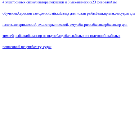
4 электронных сигнализатора поклевки и 3 механических
23 февраля
Азы
обучения
Аэросани самоделки
Байкал
Балда для ловли рыбы
Башкирия
аксессуары для
палатки
американский, эхолот
арктический, омуль
багрилка
балансир
балансир для
зимней рыбалки
балансир на окуня
балда
балык
балык из толстолобика
балык
пошаговый рецепт
бальгу, судак