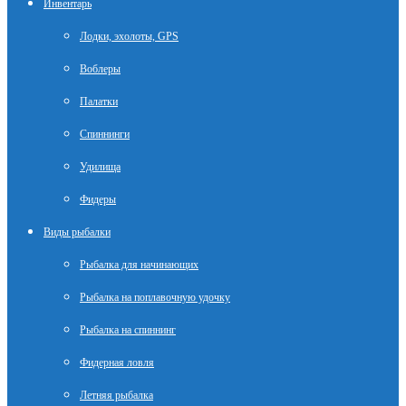
Инвентарь
Лодки, эхолоты, GPS
Воблеры
Палатки
Спиннинги
Удилища
Фидеры
Виды рыбалки
Рыбалка для начинающих
Рыбалка на поплавочную удочку
Рыбалка на спиннинг
Фидерная ловля
Летняя рыбалка