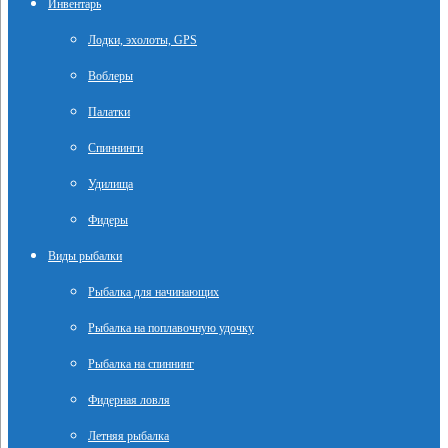
Инвентарь
Лодки, эхолоты, GPS
Воблеры
Палатки
Спиннинги
Удилища
Фидеры
Виды рыбалки
Рыбалка для начинающих
Рыбалка на поплавочную удочку
Рыбалка на спиннинг
Фидерная ловля
Летняя рыбалка