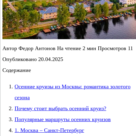
Автор
Федор Антонов
На чтение
2 мин
Просмотров
11
Опубликовано
20.04.2025
Содержание
Осенние круизы из Москвы: романтика золотого
сезона
Почему стоит выбрать осенний круиз?
Популярные маршруты осенних круизов
1. Москва – Санкт-Петербург