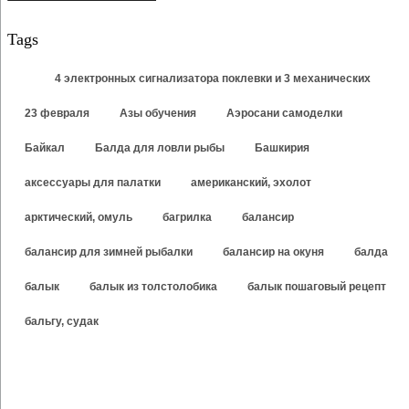
Tags
4 электронных сигнализатора поклевки и 3 механических
23 февраля
Азы обучения
Аэросани самоделки
Байкал
Балда для ловли рыбы
Башкирия
аксессуары для палатки
американский, эхолот
арктический, омуль
багрилка
балансир
балансир для зимней рыбалки
балансир на окуня
балда
балык
балык из толстолобика
балык пошаговый рецепт
бальгу, судак