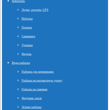
Инвентарь
Лодки, эхолоты, GPS
Воблеры
Палатки
Спиннинги
Удилища
Фидеры
Виды рыбалки
Рыбалка для начинающих
Рыбалка на поплавочную удочку
Рыбалка на спиннинг
Фидерная ловля
Летняя рыбалка