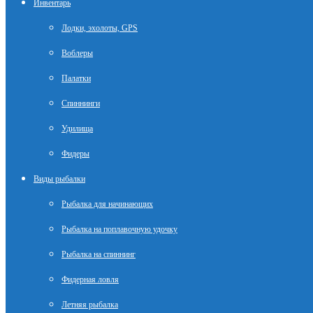
Инвентарь
Лодки, эхолоты, GPS
Воблеры
Палатки
Спиннинги
Удилища
Фидеры
Виды рыбалки
Рыбалка для начинающих
Рыбалка на поплавочную удочку
Рыбалка на спиннинг
Фидерная ловля
Летняя рыбалка