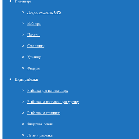
Инвентарь
Лодки, эхолоты, GPS
Воблеры
Палатки
Спиннинги
Удилища
Фидеры
Виды рыбалки
Рыбалка для начинающих
Рыбалка на поплавочную удочку
Рыбалка на спиннинг
Фидерная ловля
Летняя рыбалка