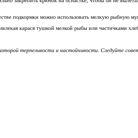
ьно закрепить крючок на оснастке, чтобы он не вылетал
честве подкормки можно использовать мелкую рыбную му
ривлекая карася тушкой мелкой рыбы или частичками хлеб
которой терпеливости и настойчивости. Следуйте совета