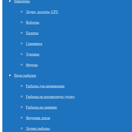
Инвентарь
Лодки, эхолоты, GPS
Воблеры
Палатки
Спиннинги
Удилища
Фидеры
Виды рыбалки
Рыбалка для начинающих
Рыбалка на поплавочную удочку
Рыбалка на спиннинг
Фидерная ловля
Летняя рыбалка