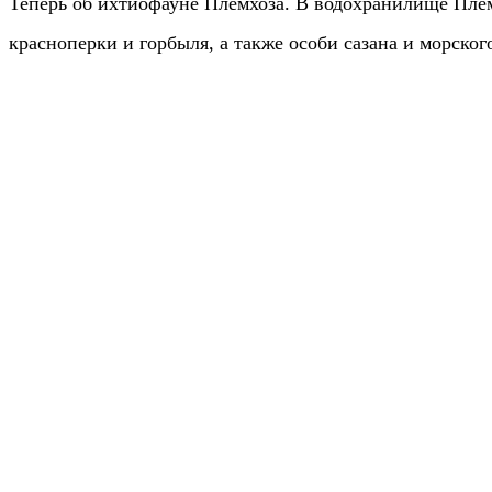
Теперь об ихтиофауне Племхоза. В водохранилище Плем
красноперки и горбыля, а также особи сазана и морског