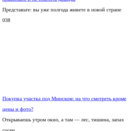
Представьте: вы уже полгода живете в новой стране
0
38
Покупка участка под Минском: на что смотреть кроме
цены и фото?
Открываешь утром окно, а там — лес, тишина, запах
сосен