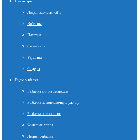
Инвентарь
Лодки, эхолоты, GPS
Воблеры
Палатки
Спиннинги
Удилища
Фидеры
Виды рыбалки
Рыбалка для начинающих
Рыбалка на поплавочную удочку
Рыбалка на спиннинг
Фидерная ловля
Летняя рыбалка