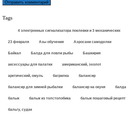
Tags
4 электронных сигнализатора поклевки и 3 механических
23 февраля
Азы обучения
Аэросани самоделки
Байкал
Балда для ловли рыбы
Башкирия
аксессуары для палатки
американский, эхолот
арктический, омуль
багрилка
балансир
балансир для зимней рыбалки
балансир на окуня
балда
балык
балык из толстолобика
балык пошаговый рецепт
бальгу, судак