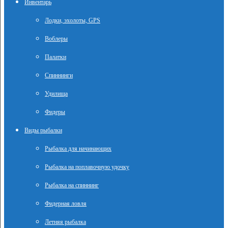
Инвентарь
Лодки, эхолоты, GPS
Воблеры
Палатки
Спиннинги
Удилища
Фидеры
Виды рыбалки
Рыбалка для начинающих
Рыбалка на поплавочную удочку
Рыбалка на спиннинг
Фидерная ловля
Летняя рыбалка