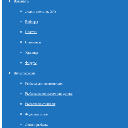
Инвентарь
Лодки, эхолоты, GPS
Воблеры
Палатки
Спиннинги
Удилища
Фидеры
Виды рыбалки
Рыбалка для начинающих
Рыбалка на поплавочную удочку
Рыбалка на спиннинг
Фидерная ловля
Летняя рыбалка