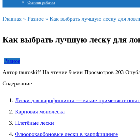
Осенняя рыбалка
Главная
»
Разное
»
Как выбрать лучшую леску для ловли
Как выбрать лучшую леску для лов
Разное
Автор
tauroskiff
На чтение
9 мин
Просмотров
203
Опуб
Содержание
Лески для карпфишинга — какие применяют опыт
Карповая монолеска
Плетёные лески
Флюорокарбоновые лески в карпфишинге