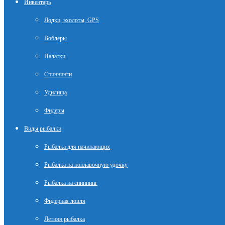
Инвентарь
Лодки, эхолоты, GPS
Воблеры
Палатки
Спиннинги
Удилища
Фидеры
Виды рыбалки
Рыбалка для начинающих
Рыбалка на поплавочную удочку
Рыбалка на спиннинг
Фидерная ловля
Летняя рыбалка