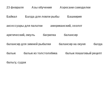
23 февраля
Азы обучения
Аэросани самоделки
Байкал
Балда для ловли рыбы
Башкирия
аксессуары для палатки
американский, эхолот
арктический, омуль
багрилка
балансир
балансир для зимней рыбалки
балансир на окуня
балда
балык
балык из толстолобика
балык пошаговый рецепт
бальгу, судак