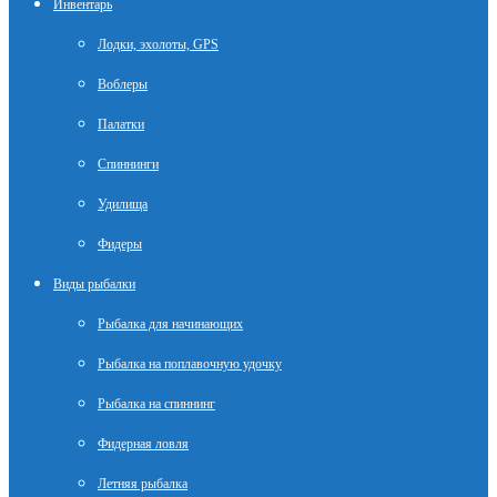
Инвентарь
Лодки, эхолоты, GPS
Воблеры
Палатки
Спиннинги
Удилища
Фидеры
Виды рыбалки
Рыбалка для начинающих
Рыбалка на поплавочную удочку
Рыбалка на спиннинг
Фидерная ловля
Летняя рыбалка