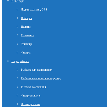
Инвентарь
Лодки, эхолоты, GPS
Воблеры
Палатки
Спиннинги
Удилища
Фидеры
Виды рыбалки
Рыбалка для начинающих
Рыбалка на поплавочную удочку
Рыбалка на спиннинг
Фидерная ловля
Летняя рыбалка