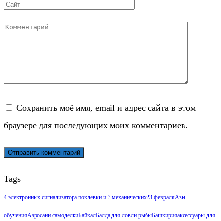
Сайт
Комментарий
Сохранить моё имя, email и адрес сайта в этом
браузере для последующих моих комментариев.
Tags
4 электронных сигнализатора поклевки и 3 механических
23 февраля
Азы
обучения
Аэросани самоделки
Байкал
Балда для ловли рыбы
Башкирия
аксессуары для