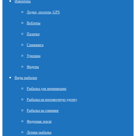
Инвентарь
Лодки, эхолоты, GPS
Воблеры
Палатки
Спиннинги
Удилища
Фидеры
Виды рыбалки
Рыбалка для начинающих
Рыбалка на поплавочную удочку
Рыбалка на спиннинг
Фидерная ловля
Летняя рыбалка