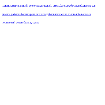
палатки
американский, эхолот
арктический, омуль
багрилка
балансир
балансир для
зимней рыбалки
балансир на окуня
балда
балык
балык из толстолобика
балык
пошаговый рецепт
бальгу, судак