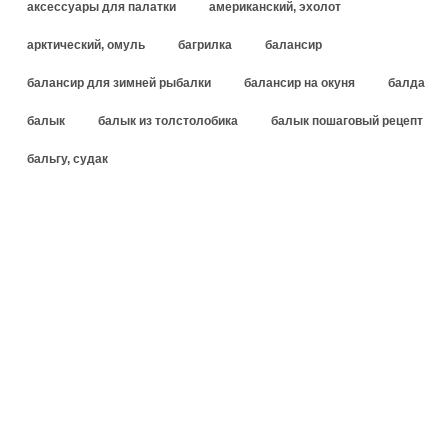
аксессуары для палатки
американский, эхолот
арктический, омуль
багрилка
балансир
балансир для зимней рыбалки
балансир на окуня
балда
балык
балык из толстолобика
балык пошаговый рецепт
бальгу, судак