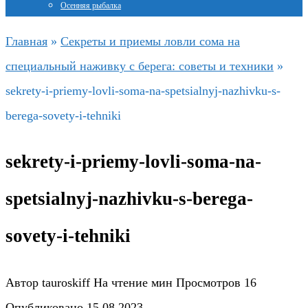
Осенняя рыбалка
Главная
»
Секреты и приемы ловли сома на
специальный наживку с берега: советы и техники
»
sekrety-i-priemy-lovli-soma-na-spetsialnyj-nazhivku-s-
berega-sovety-i-tehniki
sekrety-i-priemy-lovli-soma-na-
spetsialnyj-nazhivku-s-berega-
sovety-i-tehniki
Автор
tauroskiff
На чтение
мин
Просмотров
16
Опубликовано
15.08.2023