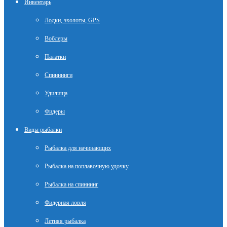
Инвентарь
Лодки, эхолоты, GPS
Воблеры
Палатки
Спиннинги
Удилища
Фидеры
Виды рыбалки
Рыбалка для начинающих
Рыбалка на поплавочную удочку
Рыбалка на спиннинг
Фидерная ловля
Летняя рыбалка