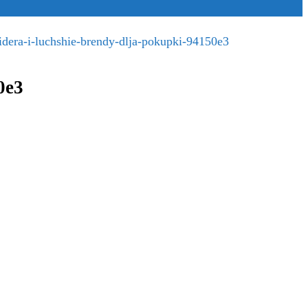
dera-i-luchshie-brendy-dlja-pokupki-94150e3
0e3