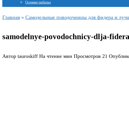
Осенняя рыбалка
Главная
»
Самодельные поводочницы для фидера и луч
samodelnye-povodochnicy-dlja-fidera
Автор
tauroskiff
На чтение
мин
Просмотров
21
Опублик