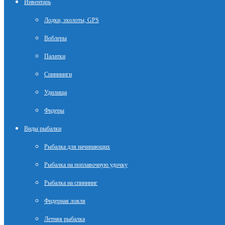
Инвентарь
Лодки, эхолоты, GPS
Воблеры
Палатки
Спиннинги
Удилища
Фидеры
Виды рыбалки
Рыбалка для начинающих
Рыбалка на поплавочную удочку
Рыбалка на спиннинг
Фидерная ловля
Летняя рыбалка