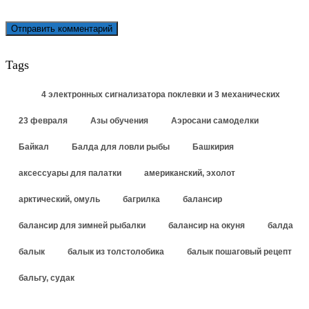
Tags
4 электронных сигнализатора поклевки и 3 механических
23 февраля
Азы обучения
Аэросани самоделки
Байкал
Балда для ловли рыбы
Башкирия
аксессуары для палатки
американский, эхолот
арктический, омуль
багрилка
балансир
балансир для зимней рыбалки
балансир на окуня
балда
балык
балык из толстолобика
балык пошаговый рецепт
бальгу, судак