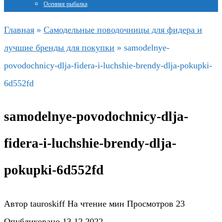
Осенняя рыбалка
Главная
»
Самодельные поводочницы для фидера и
лучшие бренды для покупки
»
samodelnye-
povodochnicy-dlja-fidera-i-luchshie-brendy-dlja-pokupki-
6d552fd
samodelnye-povodochnicy-dlja-
fidera-i-luchshie-brendy-dlja-
pokupki-6d552fd
Автор
tauroskiff
На чтение
мин
Просмотров
23
Опубликовано
13.12.2022