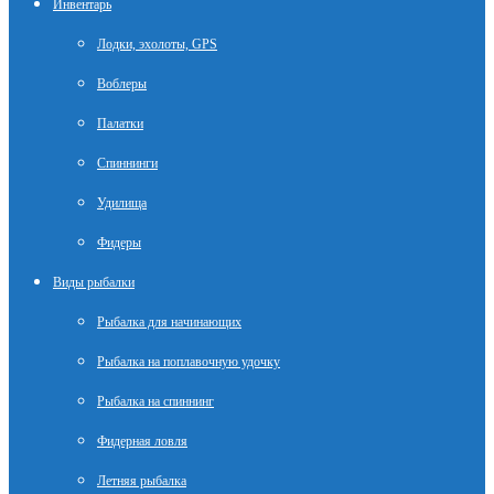
Инвентарь
Лодки, эхолоты, GPS
Воблеры
Палатки
Спиннинги
Удилища
Фидеры
Виды рыбалки
Рыбалка для начинающих
Рыбалка на поплавочную удочку
Рыбалка на спиннинг
Фидерная ловля
Летняя рыбалка