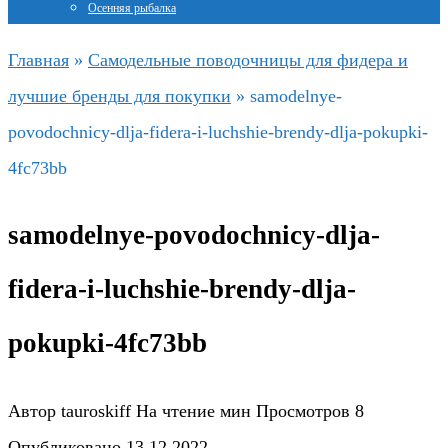
Осенняя рыбалка
Главная
»
Самодельные поводочницы для фидера и
лучшие бренды для покупки
»
samodelnye-
povodochnicy-dlja-fidera-i-luchshie-brendy-dlja-pokupki-
4fc73bb
samodelnye-povodochnicy-dlja-
fidera-i-luchshie-brendy-dlja-
pokupki-4fc73bb
Автор
tauroskiff
На чтение
мин
Просмотров
8
Опубликовано
13.12.2022