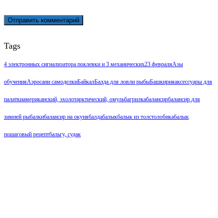
Tags
4 электронных сигнализатора поклевки и 3 механических
23 февраля
Азы
обучения
Аэросани самоделки
Байкал
Балда для ловли рыбы
Башкирия
аксессуары для
палатки
американский, эхолот
арктический, омуль
багрилка
балансир
балансир для
зимней рыбалки
балансир на окуня
балда
балык
балык из толстолобика
балык
пошаговый рецепт
бальгу, судак