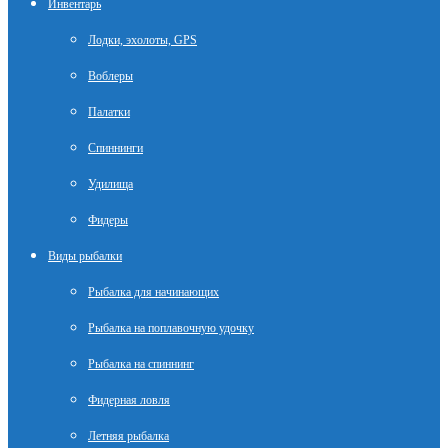
Инвентарь
Лодки, эхолоты, GPS
Воблеры
Палатки
Спиннинги
Удилища
Фидеры
Виды рыбалки
Рыбалка для начинающих
Рыбалка на поплавочную удочку
Рыбалка на спиннинг
Фидерная ловля
Летняя рыбалка