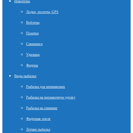
Инвентарь
Лодки, эхолоты, GPS
Воблеры
Палатки
Спиннинги
Удилища
Фидеры
Виды рыбалки
Рыбалка для начинающих
Рыбалка на поплавочную удочку
Рыбалка на спиннинг
Фидерная ловля
Летняя рыбалка