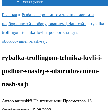
Осенняя рыбалка
Главная
»
Рыбалка троллингом техника ловли и
подбор снастей с оборудованием | Наш сайт
»
rybalka-
trollingom-tehnika-lovli-i-podbor-snastej-s-
oborudovaniem-nash-sajt
rybalka-trollingom-tehnika-lovli-i-
podbor-snastej-s-oborudovaniem-
nash-sajt
Автор
tauroskiff
На чтение
мин
Просмотров
13
Опубликовано
15.08.2023