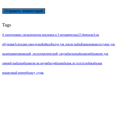
Tags
4 электронных сигнализатора поклевки и 3 механических
23 февраля
Азы
обучения
Аэросани самоделки
Байкал
Балда для ловли рыбы
Башкирия
аксессуары для
палатки
американский, эхолот
арктический, омуль
багрилка
балансир
балансир для
зимней рыбалки
балансир на окуня
балда
балык
балык из толстолобика
балык
пошаговый рецепт
бальгу, судак