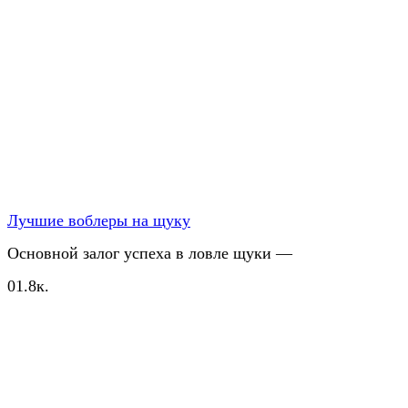
Лучшие воблеры на щуку
Основной залог успеха в ловле щуки —
0
1.8к.