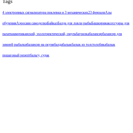
Tags
4 электронных сигнализатора поклевки и 3 механических
23 февраля
Азы
обучения
Аэросани самоделки
Байкал
Балда для ловли рыбы
Башкирия
аксессуары для
палатки
американский, эхолот
арктический, омуль
багрилка
балансир
балансир для
зимней рыбалки
балансир на окуня
балда
балык
балык из толстолобика
балык
пошаговый рецепт
бальгу, судак