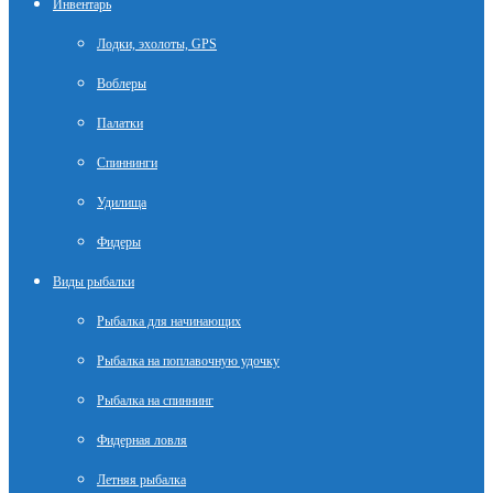
Инвентарь
Лодки, эхолоты, GPS
Воблеры
Палатки
Спиннинги
Удилища
Фидеры
Виды рыбалки
Рыбалка для начинающих
Рыбалка на поплавочную удочку
Рыбалка на спиннинг
Фидерная ловля
Летняя рыбалка