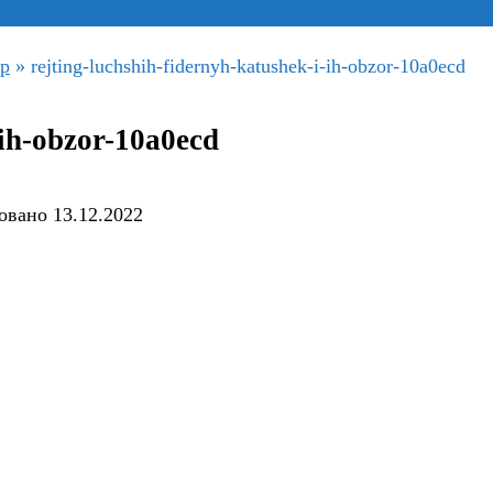
ор
»
rejting-luchshih-fidernyh-katushek-i-ih-obzor-10a0ecd
-ih-obzor-10a0ecd
овано
13.12.2022