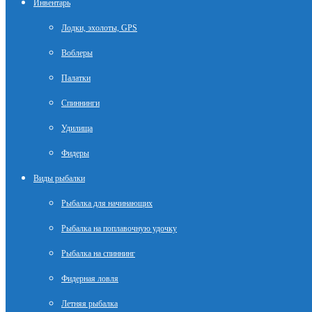
Инвентарь
Лодки, эхолоты, GPS
Воблеры
Палатки
Спиннинги
Удилища
Фидеры
Виды рыбалки
Рыбалка для начинающих
Рыбалка на поплавочную удочку
Рыбалка на спиннинг
Фидерная ловля
Летняя рыбалка