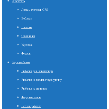
Инвентарь
Лодки, эхолоты, GPS
Воблеры
Палатки
Спиннинги
Удилища
Фидеры
Виды рыбалки
Рыбалка для начинающих
Рыбалка на поплавочную удочку
Рыбалка на спиннинг
Фидерная ловля
Летняя рыбалка