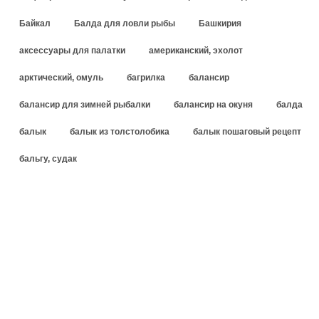
Байкал
Балда для ловли рыбы
Башкирия
аксессуары для палатки
американский, эхолот
арктический, омуль
багрилка
балансир
балансир для зимней рыбалки
балансир на окуня
балда
балык
балык из толстолобика
балык пошаговый рецепт
бальгу, судак