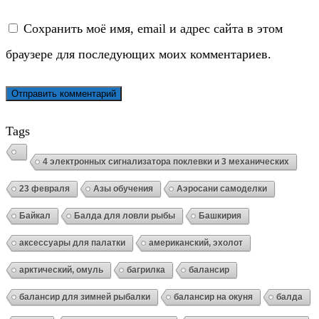
Сохранить моё имя, email и адрес сайта в этом
браузере для последующих моих комментариев.
Tags
4 электронных сигнализатора поклевки и 3 механических
23 февраля
Азы обучения
Аэросани самоделки
Байкал
Балда для ловли рыбы
Башкирия
аксессуары для палатки
американский, эхолот
арктический, омуль
багрилка
балансир
балансир для зимней рыбалки
балансир на окуня
балда