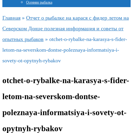
Осенняя рыбалка
Главная
»
Отчет о рыбалке на карася с фидер летом на
Северском Донце полезная информация и советы от
опытных рыбаков
»
otchet-o-rybalke-na-karasya-s-fider-
letom-na-severskom-dontse-poleznaya-informatsiya-i-
sovety-ot-opytnyh-rybakov
otchet-o-rybalke-na-karasya-s-fider-
letom-na-severskom-dontse-
poleznaya-informatsiya-i-sovety-ot-
opytnyh-rybakov