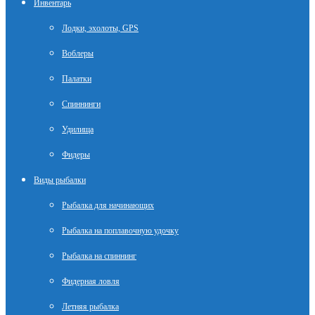
Инвентарь
Лодки, эхолоты, GPS
Воблеры
Палатки
Спиннинги
Удилища
Фидеры
Виды рыбалки
Рыбалка для начинающих
Рыбалка на поплавочную удочку
Рыбалка на спиннинг
Фидерная ловля
Летняя рыбалка