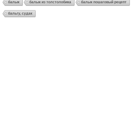
балык
балык из толстолобика
балык пошаговый рецепт
бальгу, судак