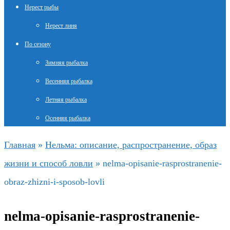
Нерест рыбы
Нерест линя
По сезону
Зимняя рыбалка
Весенняя рыбалка
Летняя рыбалка
Осенняя рыбалка
Главная
»
Нельма: описание, распространение, образ
жизни и способ ловли
»
nelma-opisanie-rasprostranenie-
obraz-zhizni-i-sposob-lovli
nelma-opisanie-rasprostranenie-