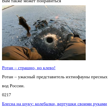
Вам также может понравиться
Ротан – страшно, но клево!
Ротан – ужасный представитель ихтиофауны пресных
вод России.
0
217
Блесна на щуку: колебалки, вертушки своими руками