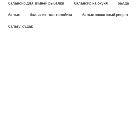
балансир для зимней рыбалки
балансир на окуня
балда
балык
балык из толстолобика
балык пошаговый рецепт
бальгу, судак