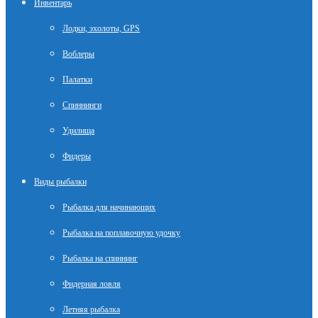
Инвентарь
Лодки, эхолоты, GPS
Воблеры
Палатки
Спиннинги
Удилища
Фидеры
Виды рыбалки
Рыбалка для начинающих
Рыбалка на поплавочную удочку
Рыбалка на спиннинг
Фидерная ловля
Летняя рыбалка