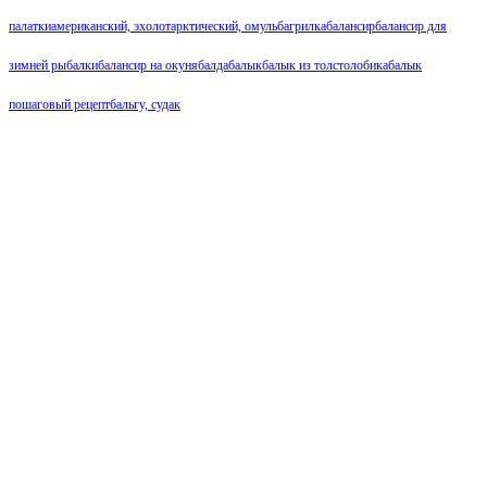
палатки
американский, эхолот
арктический, омуль
багрилка
балансир
балансир для
зимней рыбалки
балансир на окуня
балда
балык
балык из толстолобика
балык
пошаговый рецепт
бальгу, судак