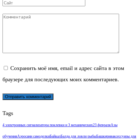
Сайт
Комментарий
Сохранить моё имя, email и адрес сайта в этом
браузере для последующих моих комментариев.
Tags
4 электронных сигнализатора поклевки и 3 механических
23 февраля
Азы
обучения
Аэросани самоделки
Байкал
Балда для ловли рыбы
Башкирия
аксессуары для