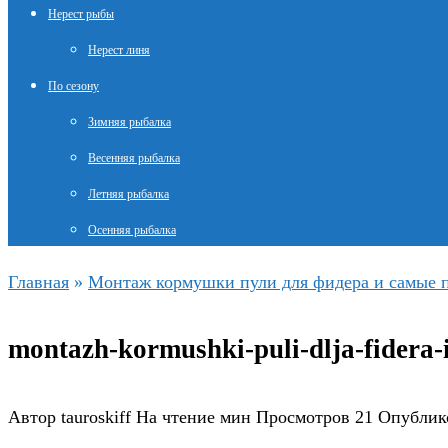
Нерест рыбы
Нерест линя
По сезону
Зимняя рыбалка
Весенняя рыбалка
Летняя рыбалка
Осенняя рыбалка
Главная
»
Монтаж кормушки пули для фидера и самые 
montazh-kormushki-puli-dlja-fidera
Автор
tauroskiff
На чтение
мин
Просмотров
21
Опублик