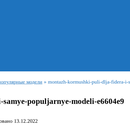
популярные модели
»
montazh-kormushki-puli-dlja-fidera-i
-i-samye-populjarnye-modeli-e6604e9
овано
13.12.2022