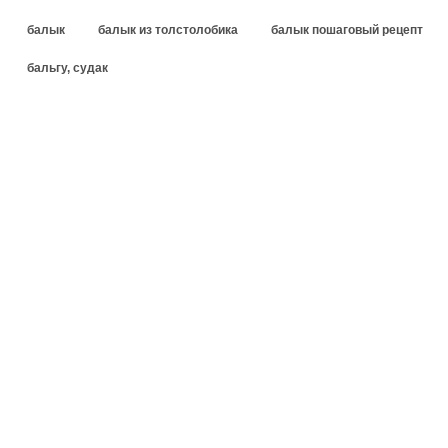
балык
балык из толстолобика
балык пошаговый рецепт
бальгу, судак