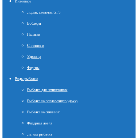
Инвентарь
Лодки, эхолоты, GPS
Воблеры
Палатки
Спиннинги
Удилища
Фидеры
Виды рыбалки
Рыбалка для начинающих
Рыбалка на поплавочную удочку
Рыбалка на спиннинг
Фидерная ловля
Летняя рыбалка