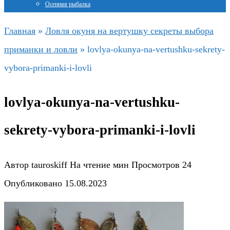
Осенняя рыбалка
Главная
»
Ловля окуня на вертушку секреты выбора
приманки и ловли
»
lovlya-okunya-na-vertushku-sekrety-
vybora-primanki-i-lovli
lovlya-okunya-na-vertushku-
sekrety-vybora-primanki-i-lovli
Автор
tauroskiff
На чтение
мин
Просмотров
24
Опубликовано
15.08.2023