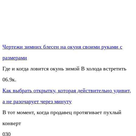
Чертежи зимних блесен на окуня своими руками с
размерами
Где и когда ловится окунь зимой В холода встретить
0
6.9к.
Как выбрать открытку, которая действительно удивит,
а не разочарует через минуту
В тот момент, когда продавец протягивает пухлый
конверт
0
30