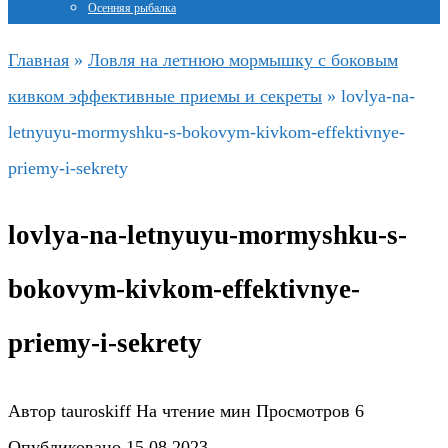
Осенняя рыбалка
Главная
»
Ловля на летнюю мормышку с боковым
кивком эффективные приемы и секреты
»
lovlya-na-
letnyuyu-mormyshku-s-bokovym-kivkom-effektivnye-
priemy-i-sekrety
lovlya-na-letnyuyu-mormyshku-s-
bokovym-kivkom-effektivnye-
priemy-i-sekrety
Автор
tauroskiff
На чтение
мин
Просмотров
6
Опубликовано
15.08.2023