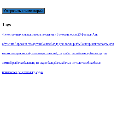
Tags
4 электронных сигнализатора поклевки и 3 механических
23 февраля
Азы
обучения
Аэросани самоделки
Байкал
Балда для ловли рыбы
Башкирия
аксессуары для
палатки
американский, эхолот
арктический, омуль
багрилка
балансир
балансир для
зимней рыбалки
балансир на окуня
балда
балык
балык из толстолобика
балык
пошаговый рецепт
бальгу, судак