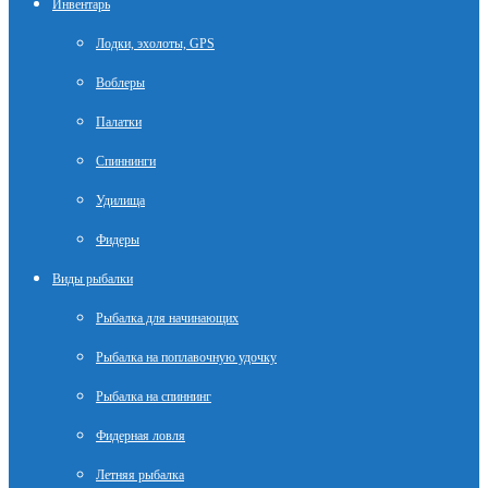
Инвентарь
Лодки, эхолоты, GPS
Воблеры
Палатки
Спиннинги
Удилища
Фидеры
Виды рыбалки
Рыбалка для начинающих
Рыбалка на поплавочную удочку
Рыбалка на спиннинг
Фидерная ловля
Летняя рыбалка