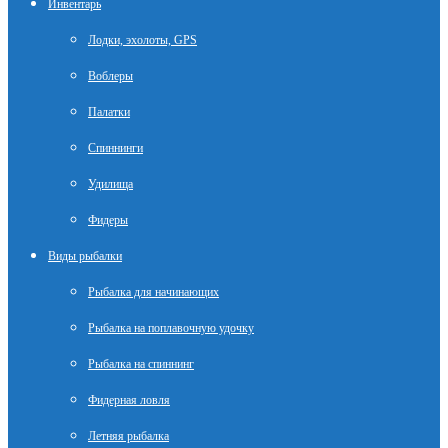
Инвентарь
Лодки, эхолоты, GPS
Воблеры
Палатки
Спиннинги
Удилища
Фидеры
Виды рыбалки
Рыбалка для начинающих
Рыбалка на поплавочную удочку
Рыбалка на спиннинг
Фидерная ловля
Летняя рыбалка