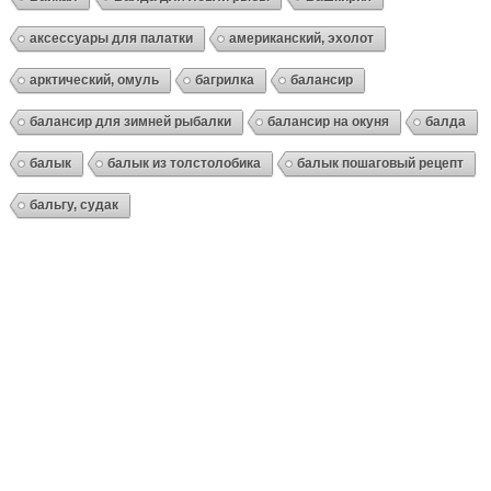
аксессуары для палатки
американский, эхолот
арктический, омуль
багрилка
балансир
балансир для зимней рыбалки
балансир на окуня
балда
балык
балык из толстолобика
балык пошаговый рецепт
бальгу, судак