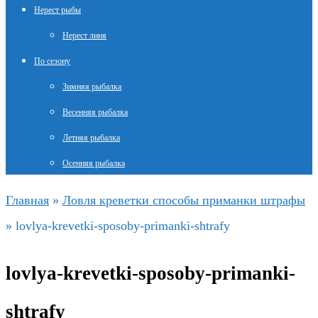
Нерест рыбы
Нерест линя
По сезону
Зимняя рыбалка
Весенняя рыбалка
Летняя рыбалка
Осенняя рыбалка
Главная
»
Ловля креветки способы приманки штрафы
»
lovlya-krevetki-sposoby-primanki-shtrafy
lovlya-krevetki-sposoby-primanki-
shtrafy