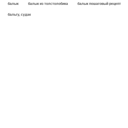
балык
балык из толстолобика
балык пошаговый рецепт
бальгу, судак