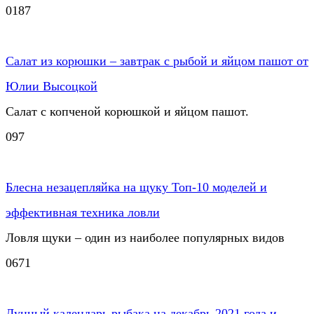
0
187
Салат из корюшки – завтрак с рыбой и яйцом пашот от
Юлии Высоцкой
Салат с копченой корюшкой и яйцом пашот.
0
97
Блесна незацепляйка на щуку Топ-10 моделей и
эффективная техника ловли
Ловля щуки – один из наиболее популярных видов
0
671
Лунный календарь рыбака на декабрь 2021 года и