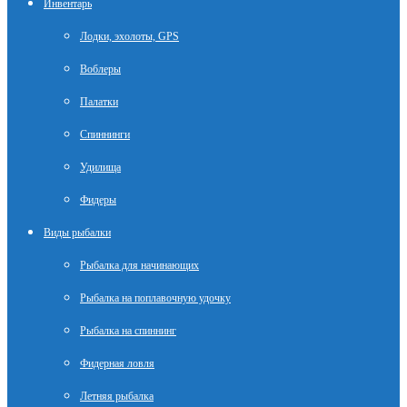
Инвентарь
Лодки, эхолоты, GPS
Воблеры
Палатки
Спиннинги
Удилища
Фидеры
Виды рыбалки
Рыбалка для начинающих
Рыбалка на поплавочную удочку
Рыбалка на спиннинг
Фидерная ловля
Летняя рыбалка