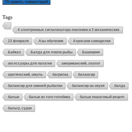
Tags
4 электронных сигнализатора поклевки и 3 механических
23 февраля
Азы обучения
Аэросани самоделки
Байкал
Балда для ловли рыбы
Башкирия
аксессуары для палатки
американский, эхолот
арктический, омуль
багрилка
балансир
балансир для зимней рыбалки
балансир на окуня
балда
балык
балык из толстолобика
балык пошаговый рецепт
бальгу, судак