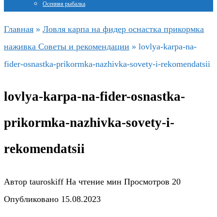
Осенняя рыбалка
Главная
»
Ловля карпа на фидер оснастка прикормка
наживка Советы и рекомендации
»
lovlya-karpa-na-
fider-osnastka-prikormka-nazhivka-sovety-i-rekomendatsii
lovlya-karpa-na-fider-osnastka-
prikormka-nazhivka-sovety-i-
rekomendatsii
Автор
tauroskiff
На чтение
мин
Просмотров
20
Опубликовано
15.08.2023