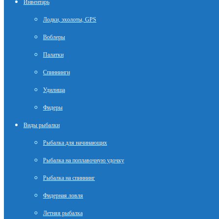
Инвентарь
Лодки, эхолоты, GPS
Воблеры
Палатки
Спиннинги
Удилища
Фидеры
Виды рыбалки
Рыбалка для начинающих
Рыбалка на поплавочную удочку
Рыбалка на спиннинг
Фидерная ловля
Летняя рыбалка