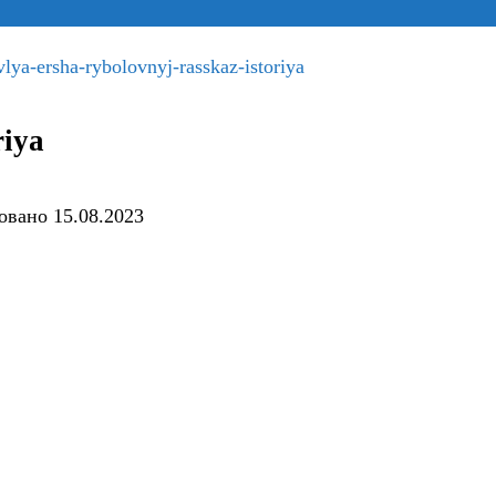
vlya-ersha-rybolovnyj-rasskaz-istoriya
riya
овано
15.08.2023