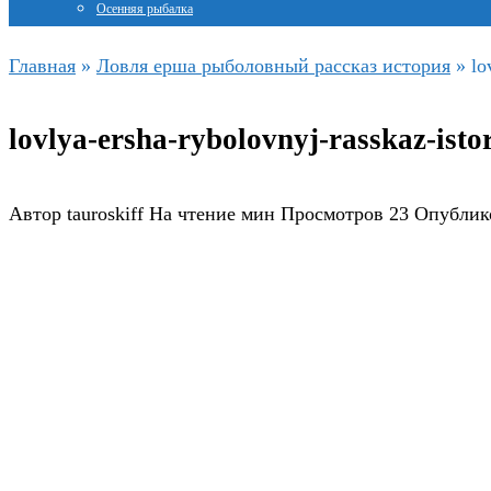
Осенняя рыбалка
Главная
»
Ловля ерша рыболовный рассказ история
»
lo
lovlya-ersha-rybolovnyj-rasskaz-isto
Автор
tauroskiff
На чтение
мин
Просмотров
23
Опублик