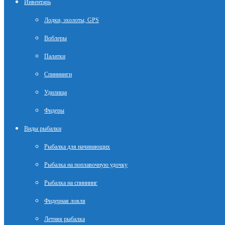
Инвентарь
Лодки, эхолоты, GPS
Воблеры
Палатки
Спиннинги
Удилища
Фидеры
Виды рыбалки
Рыбалка для начинающих
Рыбалка на поплавочную удочку
Рыбалка на спиннинг
Фидерная ловля
Летняя рыбалка