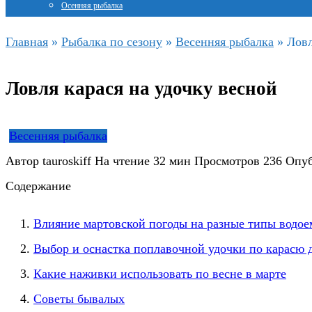
Осенняя рыбалка
Главная
»
Рыбалка по сезону
»
Весенняя рыбалка
»
Ловл
Ловля карася на удочку весной
Весенняя рыбалка
Автор
tauroskiff
На чтение
32 мин
Просмотров
236
Опуб
Содержание
Влияние мартовской погоды на разные типы водое
Выбор и оснастка поплавочной удочки по карасю 
Какие наживки использовать по весне в марте
Советы бывалых