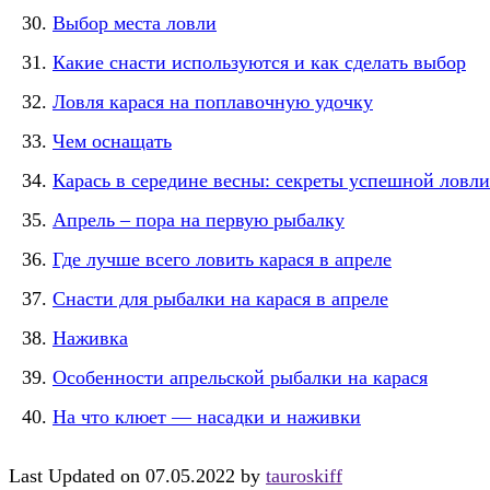
Выбор места ловли
Какие снасти используются и как сделать выбор
Ловля карася на поплавочную удочку
Чем оснащать
Карась в середине весны: секреты успешной ловли
Апрель – пора на первую рыбалку
Где лучше всего ловить карася в апреле
Снасти для рыбалки на карася в апреле
Наживка
Особенности апрельской рыбалки на карася
На что клюет — насадки и наживки
Last Updated on 07.05.2022 by
tauroskiff