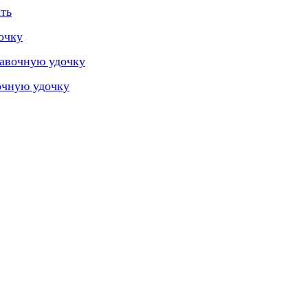
ть
очку
лавочную удочку
очную удочку