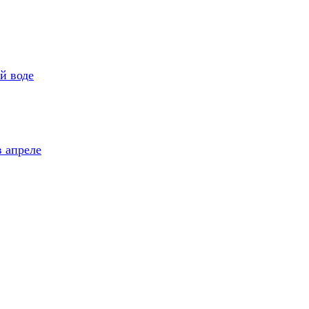
ой воде
в апреле