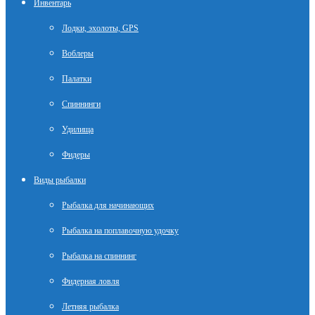
Инвентарь
Лодки, эхолоты, GPS
Воблеры
Палатки
Спиннинги
Удилища
Фидеры
Виды рыбалки
Рыбалка для начинающих
Рыбалка на поплавочную удочку
Рыбалка на спиннинг
Фидерная ловля
Летняя рыбалка