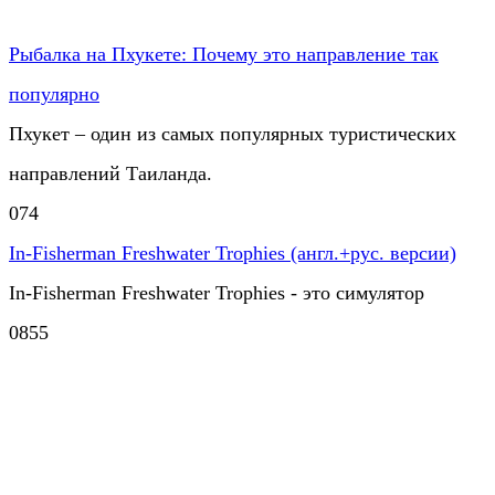
Рыбалка на Пхукете: Почему это направление так
популярно
Пхукет – один из самых популярных туристических
направлений Таиланда.
0
74
In-Fisherman Freshwater Trophies (англ.+рус. версии)
In-Fisherman Freshwater Trophies - это симулятор
0
855