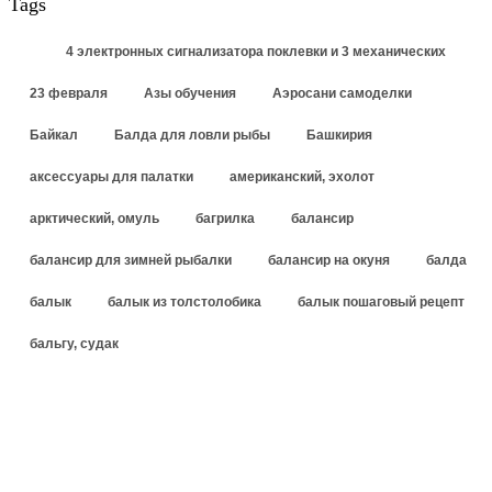
Tags
4 электронных сигнализатора поклевки и 3 механических
23 февраля
Азы обучения
Аэросани самоделки
Байкал
Балда для ловли рыбы
Башкирия
аксессуары для палатки
американский, эхолот
арктический, омуль
багрилка
балансир
балансир для зимней рыбалки
балансир на окуня
балда
балык
балык из толстолобика
балык пошаговый рецепт
бальгу, судак