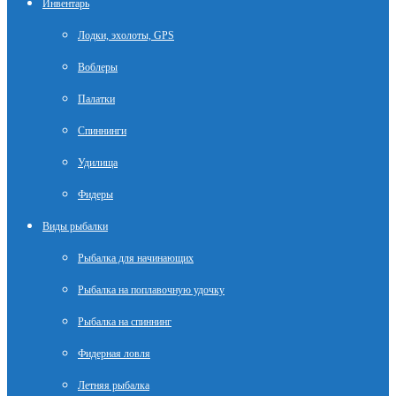
Инвентарь
Лодки, эхолоты, GPS
Воблеры
Палатки
Спиннинги
Удилища
Фидеры
Виды рыбалки
Рыбалка для начинающих
Рыбалка на поплавочную удочку
Рыбалка на спиннинг
Фидерная ловля
Летняя рыбалка