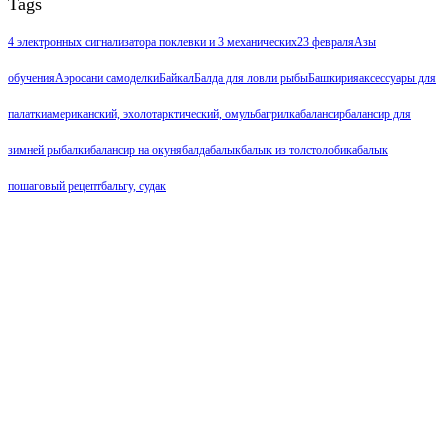
Tags
4 электронных сигнализатора поклевки и 3 механических
23 февраля
Азы
обучения
Аэросани самоделки
Байкал
Балда для ловли рыбы
Башкирия
аксессуары для
палатки
американский, эхолот
арктический, омуль
багрилка
балансир
балансир для
зимней рыбалки
балансир на окуня
балда
балык
балык из толстолобика
балык
пошаговый рецепт
бальгу, судак