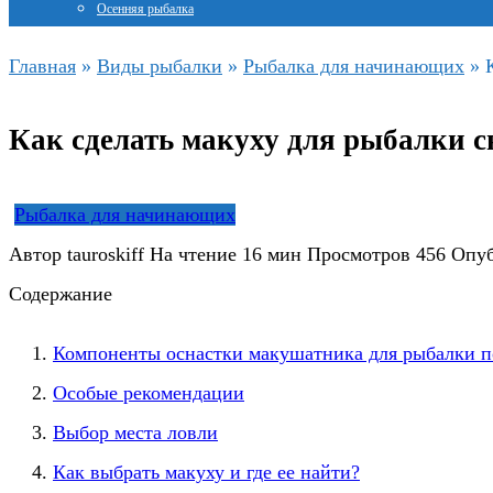
Осенняя рыбалка
Главная
»
Виды рыбалки
»
Рыбалка для начинающих
»
Как сделать макуху для рыбалки 
Рыбалка для начинающих
Автор
tauroskiff
На чтение
16 мин
Просмотров
456
Опуб
Содержание
Компоненты оснастки макушатника для рыбалки п
Особые рекомендации
Выбор места ловли
Как выбрать макуху и где ее найти?