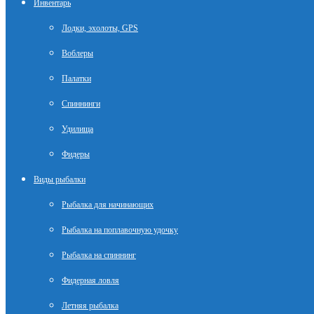
Инвентарь
Лодки, эхолоты, GPS
Воблеры
Палатки
Спиннинги
Удилища
Фидеры
Виды рыбалки
Рыбалка для начинающих
Рыбалка на поплавочную удочку
Рыбалка на спиннинг
Фидерная ловля
Летняя рыбалка