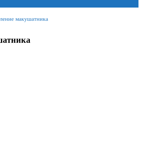
вление макушатника
шатника