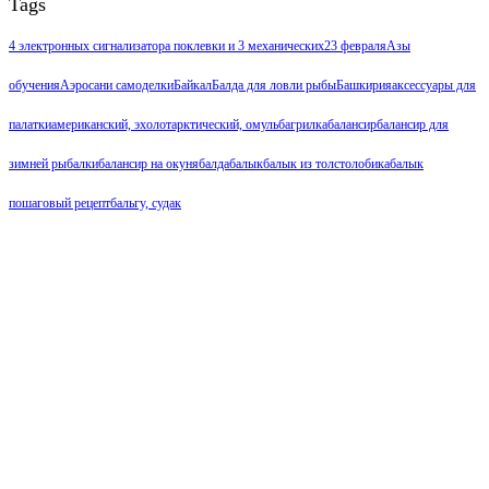
Tags
4 электронных сигнализатора поклевки и 3 механических
23 февраля
Азы
обучения
Аэросани самоделки
Байкал
Балда для ловли рыбы
Башкирия
аксессуары для
палатки
американский, эхолот
арктический, омуль
багрилка
балансир
балансир для
зимней рыбалки
балансир на окуня
балда
балык
балык из толстолобика
балык
пошаговый рецепт
бальгу, судак