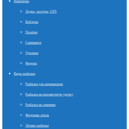
Инвентарь
Лодки, эхолоты, GPS
Воблеры
Палатки
Спиннинги
Удилища
Фидеры
Виды рыбалки
Рыбалка для начинающих
Рыбалка на поплавочную удочку
Рыбалка на спиннинг
Фидерная ловля
Летняя рыбалка