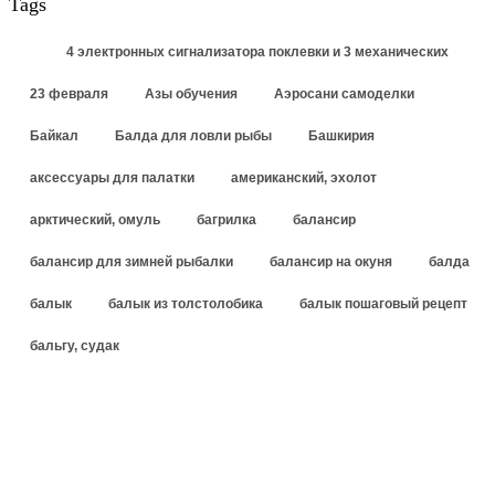
Tags
4 электронных сигнализатора поклевки и 3 механических
23 февраля
Азы обучения
Аэросани самоделки
Байкал
Балда для ловли рыбы
Башкирия
аксессуары для палатки
американский, эхолот
арктический, омуль
багрилка
балансир
балансир для зимней рыбалки
балансир на окуня
балда
балык
балык из толстолобика
балык пошаговый рецепт
бальгу, судак