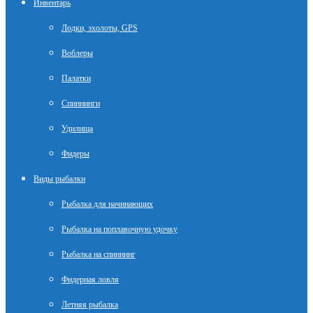
Инвентарь
Лодки, эхолоты, GPS
Воблеры
Палатки
Спиннинги
Удилища
Фидеры
Виды рыбалки
Рыбалка для начинающих
Рыбалка на поплавочную удочку
Рыбалка на спиннинг
Фидерная ловля
Летняя рыбалка