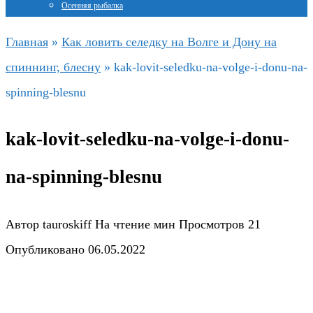
Осенняя рыбалка
Главная
»
Как ловить селедку на Волге и Дону на
спиннинг, блесну
»
kak-lovit-seledku-na-volge-i-donu-na-
spinning-blesnu
kak-lovit-seledku-na-volge-i-donu-
na-spinning-blesnu
Автор
tauroskiff
На чтение
мин
Просмотров
21
Опубликовано
06.05.2022