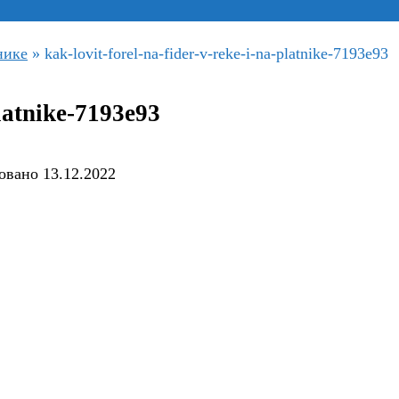
нике
»
kak-lovit-forel-na-fider-v-reke-i-na-platnike-7193e93
platnike-7193e93
овано
13.12.2022