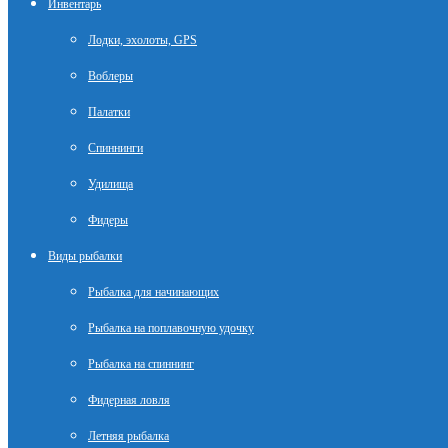
Инвентарь
Лодки, эхолоты, GPS
Воблеры
Палатки
Спиннинги
Удилища
Фидеры
Виды рыбалки
Рыбалка для начинающих
Рыбалка на поплавочную удочку
Рыбалка на спиннинг
Фидерная ловля
Летняя рыбалка