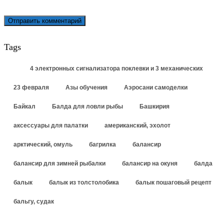
Tags
4 электронных сигнализатора поклевки и 3 механических
23 февраля
Азы обучения
Аэросани самоделки
Байкал
Балда для ловли рыбы
Башкирия
аксессуары для палатки
американский, эхолот
арктический, омуль
багрилка
балансир
балансир для зимней рыбалки
балансир на окуня
балда
балык
балык из толстолобика
балык пошаговый рецепт
бальгу, судак