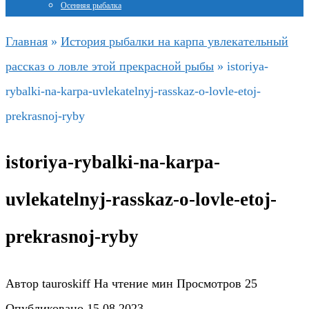
Осенняя рыбалка
Главная
»
История рыбалки на карпа увлекательный
рассказ о ловле этой прекрасной рыбы
»
istoriya-
rybalki-na-karpa-uvlekatelnyj-rasskaz-o-lovle-etoj-
prekrasnoj-ryby
istoriya-rybalki-na-karpa-
uvlekatelnyj-rasskaz-o-lovle-etoj-
prekrasnoj-ryby
Автор
tauroskiff
На чтение
мин
Просмотров
25
Опубликовано
15.08.2023