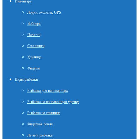
Инвентарь
Лодки, эхолоты, GPS
Воблеры
Палатки
Спиннинги
Удилища
Фидеры
Виды рыбалки
Рыбалка для начинающих
Рыбалка на поплавочную удочку
Рыбалка на спиннинг
Фидерная ловля
Летняя рыбалка