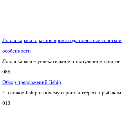
Ловля карася в разное время года полезные советы и
особенности
Ловля карася – увлекательное и популярное занятие
0
86
Обзор предложений Iiship
Что такое Iiship и почему сервис интересен рыбакам
0
13