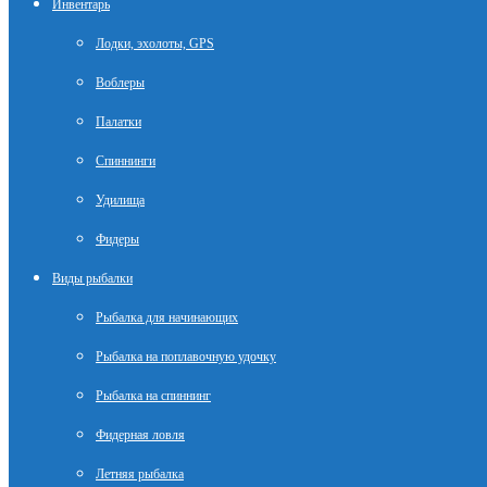
Инвентарь
Лодки, эхолоты, GPS
Воблеры
Палатки
Спиннинги
Удилища
Фидеры
Виды рыбалки
Рыбалка для начинающих
Рыбалка на поплавочную удочку
Рыбалка на спиннинг
Фидерная ловля
Летняя рыбалка