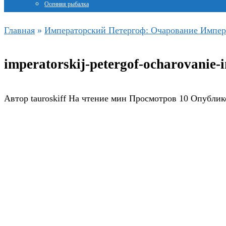
Осенняя рыбалка
Главная
»
Императорский Петергоф: Очарование Импер
imperatorskij-petergof-ocharovanie-
Автор
tauroskiff
На чтение
мин
Просмотров
10
Опублик