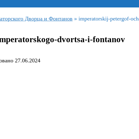
аторского Дворца и Фонтанов
»
imperatorskij-petergof-oc
imperatorskogo-dvortsa-i-fontanov
овано
27.06.2024