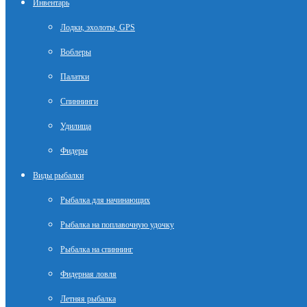
Инвентарь
Лодки, эхолоты, GPS
Воблеры
Палатки
Спиннинги
Удилища
Фидеры
Виды рыбалки
Рыбалка для начинающих
Рыбалка на поплавочную удочку
Рыбалка на спиннинг
Фидерная ловля
Летняя рыбалка