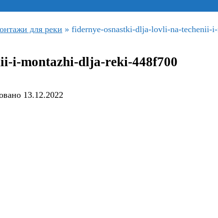
онтажи для реки
»
fidernye-osnastki-dlja-lovli-na-techenii-
nii-i-montazhi-dlja-reki-448f700
овано
13.12.2022