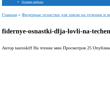
Осенняя рыбалка
Главная
»
Фидерные оснастки для ловли на течении и м
fidernye-osnastki-dlja-lovli-na-teche
Автор
tauroskiff
На чтение
мин
Просмотров
25
Опублик