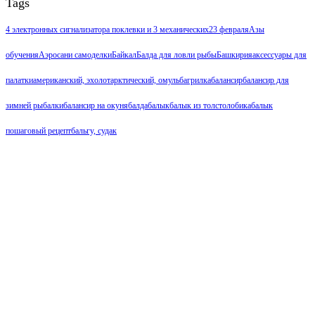
Tags
4 электронных сигнализатора поклевки и 3 механических
23 февраля
Азы
обучения
Аэросани самоделки
Байкал
Балда для ловли рыбы
Башкирия
аксессуары для
палатки
американский, эхолот
арктический, омуль
багрилка
балансир
балансир для
зимней рыбалки
балансир на окуня
балда
балык
балык из толстолобика
балык
пошаговый рецепт
бальгу, судак