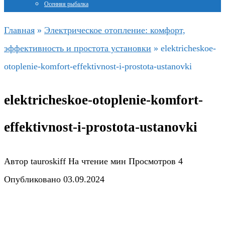
Осенняя рыбалка
Главная
»
Электрическое отопление: комфорт,
эффективность и простота установки
»
elektricheskoe-
otoplenie-komfort-effektivnost-i-prostota-ustanovki
elektricheskoe-otoplenie-komfort-
effektivnost-i-prostota-ustanovki
Автор
tauroskiff
На чтение
мин
Просмотров
4
Опубликовано
03.09.2024