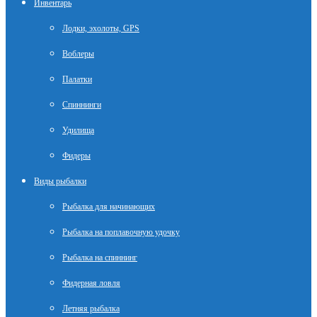
Инвентарь
Лодки, эхолоты, GPS
Воблеры
Палатки
Спиннинги
Удилища
Фидеры
Виды рыбалки
Рыбалка для начинающих
Рыбалка на поплавочную удочку
Рыбалка на спиннинг
Фидерная ловля
Летняя рыбалка