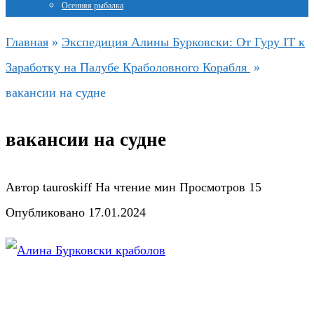
Осенняя рыбалка
Главная
»
Экспедиция Алины Бурковски: От Гуру IT к
Заработку на Палубе Краболовного Корабля
»
вакансии на судне
вакансии на судне
Автор
tauroskiff
На чтение
мин
Просмотров
15
Опубликовано
17.01.2024