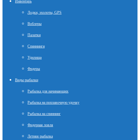
Инвентарь
Лодки, эхолоты, GPS
Воблеры
Палатки
Спиннинги
Удилища
Фидеры
Виды рыбалки
Рыбалка для начинающих
Рыбалка на поплавочную удочку
Рыбалка на спиннинг
Фидерная ловля
Летняя рыбалка