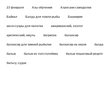
23 февраля
Азы обучения
Аэросани самоделки
Байкал
Балда для ловли рыбы
Башкирия
аксессуары для палатки
американский, эхолот
арктический, омуль
багрилка
балансир
балансир для зимней рыбалки
балансир на окуня
балда
балык
балык из толстолобика
балык пошаговый рецепт
бальгу, судак