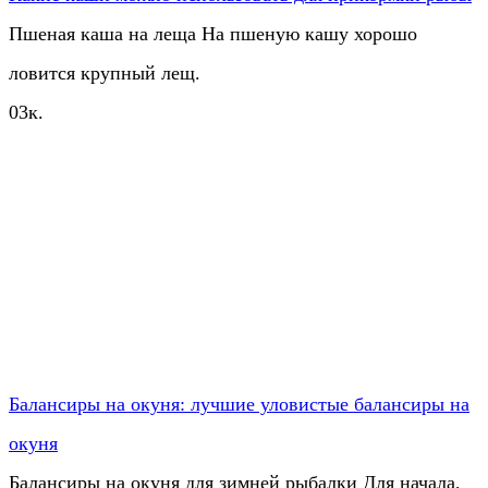
Пшеная каша на леща На пшеную кашу хорошо
ловится крупный лещ.
0
3к.
Балансиры на окуня: лучшие уловистые балансиры на
окуня
Балансиры на окуня для зимней рыбалки Для начала,