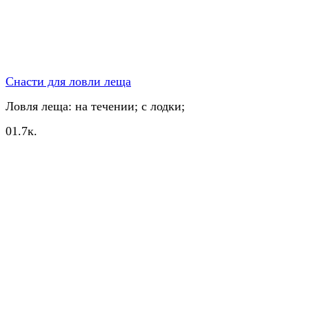
Снасти для ловли леща
Ловля леща: на течении; с лодки;
0
1.7к.