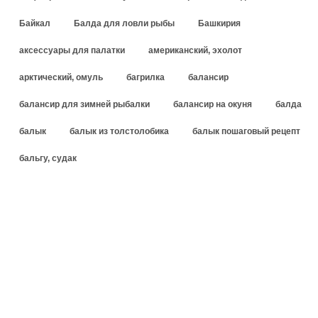
Байкал
Балда для ловли рыбы
Башкирия
аксессуары для палатки
американский, эхолот
арктический, омуль
багрилка
балансир
балансир для зимней рыбалки
балансир на окуня
балда
балык
балык из толстолобика
балык пошаговый рецепт
бальгу, судак