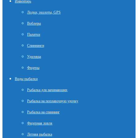
Инвентарь
Лодки, эхолоты, GPS
Воблеры
Палатки
Спиннинги
Удилища
Фидеры
Виды рыбалки
Рыбалка для начинающих
Рыбалка на поплавочную удочку
Рыбалка на спиннинг
Фидерная ловля
Летняя рыбалка