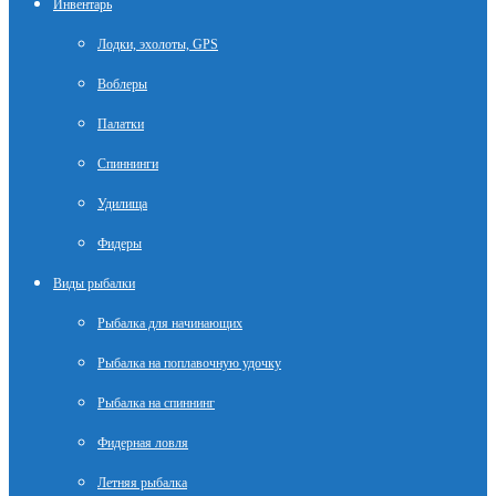
Инвентарь
Лодки, эхолоты, GPS
Воблеры
Палатки
Спиннинги
Удилища
Фидеры
Виды рыбалки
Рыбалка для начинающих
Рыбалка на поплавочную удочку
Рыбалка на спиннинг
Фидерная ловля
Летняя рыбалка