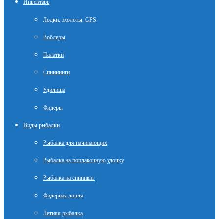
Инвентарь
Лодки, эхолоты, GPS
Воблеры
Палатки
Спиннинги
Удилища
Фидеры
Виды рыбалки
Рыбалка для начинающих
Рыбалка на поплавочную удочку
Рыбалка на спиннинг
Фидерная ловля
Летняя рыбалка