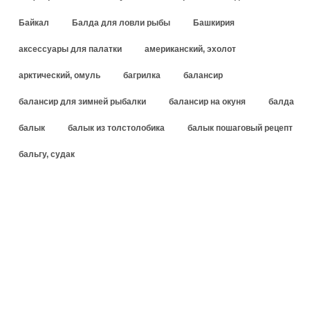
Байкал
Балда для ловли рыбы
Башкирия
аксессуары для палатки
американский, эхолот
арктический, омуль
багрилка
балансир
балансир для зимней рыбалки
балансир на окуня
балда
балык
балык из толстолобика
балык пошаговый рецепт
бальгу, судак